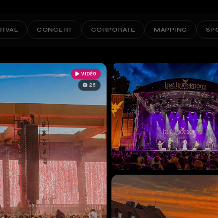
TIVAL
CONCERT
CORPORATE
MAPPING
SP
VIDÉO
26