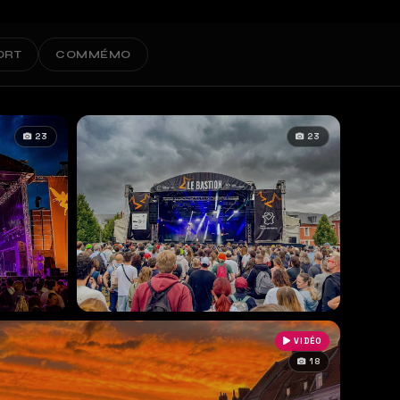
ORT
COMMÉMO
23
23
VIDÉO
18