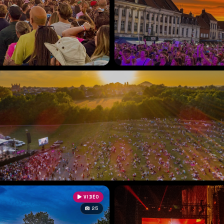
VIDÉO
25