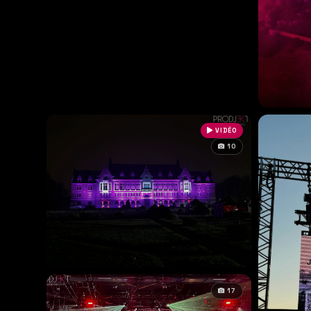
VIDÉO
10
17