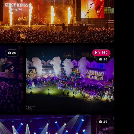
VIDÉO
20
26
25