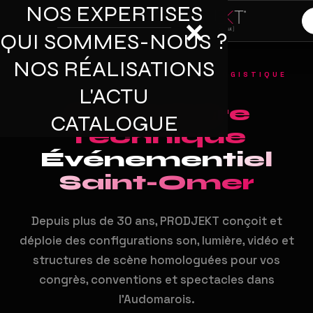
NOS EXPERTISES
×
QUI SOMMES-NOUS ?
NOS RÉALISATIONS
INGÉNIERIE AUDIOVISUELLE ET LOGISTIQUE
RIGOUREUSE
L'ACTU
Prestataire
CATALOGUE
Technique
Événementiel
Saint-Omer
Depuis plus de 30 ans, PRODJEKT conçoit et
déploie des configurations son, lumière, vidéo et
structures de scène homologuées pour vos
congrès, conventions et spectacles dans
l'Audomarois.