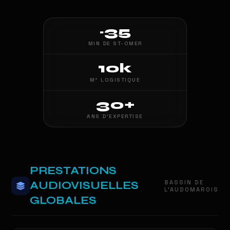
~35
MIN DE ST-OMER
10k
M² LOGISTIQUE
30+
ANS D'EXPERTISE
PRESTATIONS
BASSIN DE
AUDIOVISUELLES
L'AUDOMAROIS
GLOBALES